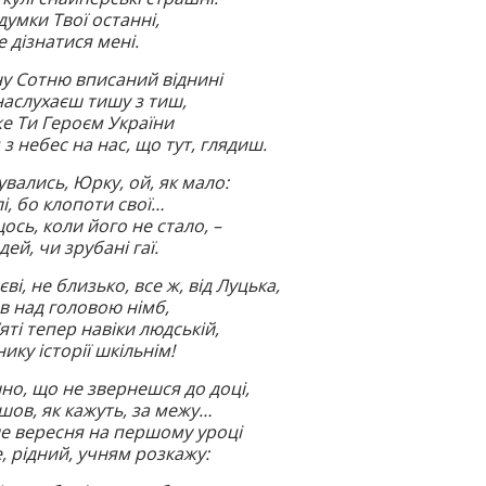
думки Твої останні,
е дізнатися мені.
у Сотню вписаний віднині
 наслухаєш тишу з тиш,
е Ти Героєм України
 з небес на нас, що тут, глядиш.
увались, Юрку, ой, як мало:
лі, бо клопоти свої…
ось, коли його не стало, –
ей, чи зрубані гаї.
ві, не близько, все ж, від Луцька,
ив над головою німб,
яті тепер навіки людській,
ику історії шкільнім!
но, що не звернешся до доці,
шов, як кажуть, за межу…
е вересня на першому уроці
, рідний, учням розкажу: