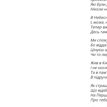
Які були 
Ніколи н
В Небесн
І, може,
Тепер вж
Десь там
Ми спілк
Бо відда
Цінуєш щ
Чи то люд
Жив в Киє
І не нос
Та в пам’
В підручн
Як страш
Що відій
На Перш
Про тебе