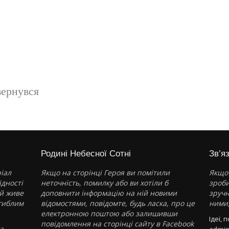
вернувся
Родині Небесної Сотні
Зв’я
іал
Якщо на сторінці Героя ви помітили
Якщо 
ідності
неточність, помилку або ви хотіли б
зроби
ай живе
доповнити інформацію на ній новими
зручн
агиблим
відомостями, повідомте, будь ласка, про це
ними,
електронною поштою або залишивши
Ідеї, 
повідомлення на
сторінці сайту в Facebook
а