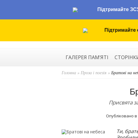
Підтримайте ЗС
Підтримайте 
ГАЛЕРЕЯ ПАМ’ЯТІ
СТОРІНК
Головна
»
Проза і поезія
»
Братові на не
Б
Присвята з
Опубліковано в
Ти, брат
Зробили 