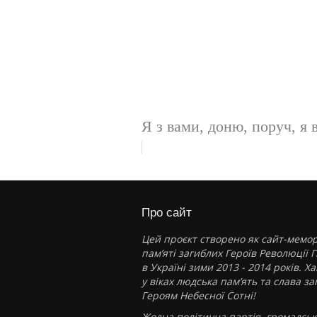
Я з вами, доню, поруч, я 
Про сайт
Цей проєкт створено як сайт-мемор
пам’яті загиблих Героїв Революції Г
в Україні зими 2013 - 2014 років. Х
у віках людська пам’ять та слава з
Героям Небесної Сотні!
Жодна політична партія, громадськ