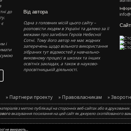
admi
а
Інфор
тні до
Від автора
info@
ту.
Одна з головних місій цього сайту –
 є
Сайт
розповісти людям в Україні та далеко за її
межами про загиблих Героїв Небесної
Сотні. Тому його автор не має жодних
им і
заперечень щодо вільного використання
римати
зібраних тут відомостей у навчально-
 сумою
виховному процесі в школах та інших
освітніх закладах, а також в науково-
просвітницькій діяльності.
» Партнери проекту
» Правовласникам
» Зворотн
матеріалів з метою публікації на сторонніх веб-сайтах або в друковани
ового
вказування посилання на цей сайт як джерело скопійованого вам
ої не вмирають...