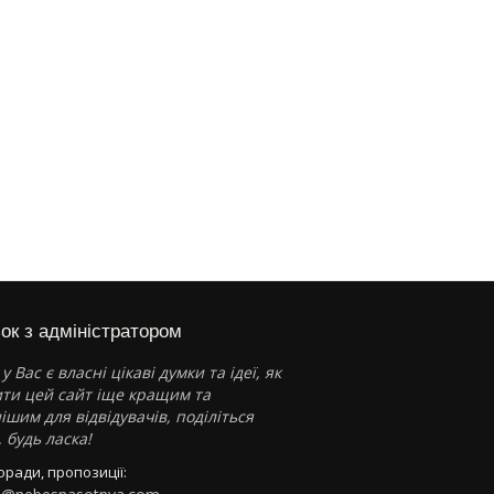
зок з адміністратором
у Вас є власні цікаві думки та ідеї, як
ти цей сайт іще кращим та
ішим для відвідувачів, поділіться
 будь ласка!
поради, пропозиції: