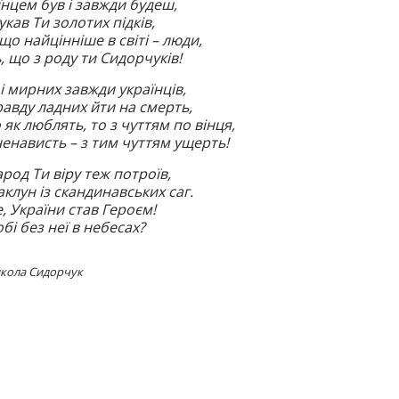
нцем був і завжди будеш,
кав Ти золотих підків,
 що найцінніше в світі – люди,
 що з роду ти Сидорчуків!
і мирних завжди українців,
равду ладних йти на смерть,
 як люблять, то з чуттям по вінця,
енависть – з тим чуттям ущерть!
арод Ти віру теж потроїв,
аклун із скандинавських саг.
е, України став Героєм!
бі без неї в небесах?
икола Сидорчук