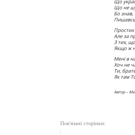
Що украї
Що не шу
Бо знав,
Пишавсь,
Простих 
Але за п
З тих, що
Якщо ж н
Мені в н
Хоч не ч
Ти, брат
Як там То
Автор – М
Пов'язані сторінки: