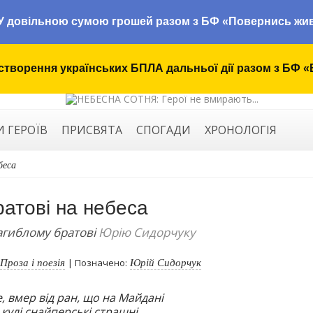
У довільною сумою грошей разом з БФ «Повернись жи
створення українських БПЛА дальньої дії разом з БФ «
И ГЕРОЇВ
ПРИСВЯТА
СПОГАДИ
ХРОНОЛОГІЯ
беса
ратові на небеса
агиблому братові
Юрію Сидорчуку
Проза і поезія
Юрій Сидорчук
| Позначено:
е, вмер від ран, що на Майдані
кулі снайперські страшні.