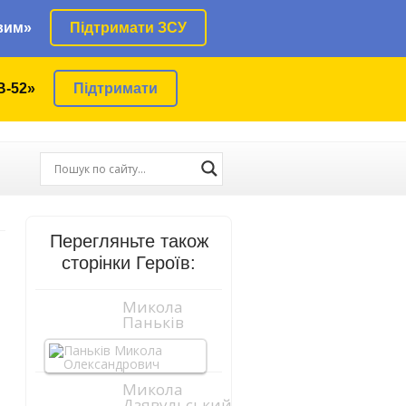
вим»
Підтримати ЗСУ
В-52»
Підтримати
Перегляньте також
сторінки Героїв:
Микола
Паньків
Микола
Дзявульський