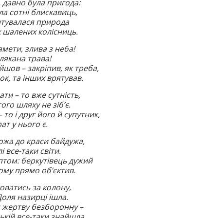
 давно була пригода:
ла сотні блискавиць,
тувалася природа
х шалених колісниць.
мети, злива з неба!
лякана трава!
шов – закріпив, як треба,
к, та інших врятував.
ти – то вже сутність,
того шляху не зіб’є.
– то і друг його й супутник,
т у нього є.
ожа до краси байдужа,
і все-таки світи.
том: беркутівець дужий
ому прямо об’єктив.
ховатись за колону,
Доля назирці ішла.
 жертву безборонну –
ькій все-таки знайшла.