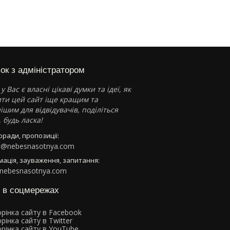
зок з адміністратором
у Вас є власні цікаві думки та ідеї, як
ти цей сайт іще кращим та
ішим для відвідувачів, поділіться
 будь ласка!
поради, пропозиції:
n@nebesnasotnya.com
мація, зауваження, запитання:
nebesnasotnya.com
 в соцмережах