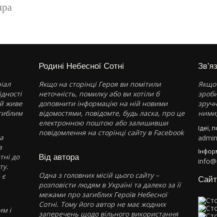
яра
Родині Небесної Сотні
Зв’я
іал
Якщо на сторінці Героя ви помітили
Якщо 
ідності
неточність, помилку або ви хотіли б
зроби
ай живе
доповнити інформацію на ній новими
зручн
агиблим
відомостями, повідомте, будь ласка, про це
ними,
електронною поштою або залишивши
Ідеї, 
повідомлення на
сторінці сайту в Facebook
а
admi
а
Інфор
тні до
Від автора
info@
ту.
Одна з головних місій цього сайту –
 є
Сайт
розповісти людям в Україні та далеко за її
межами про загиблих Героїв Небесної
Сотні. Тому його автор не має жодних
им і
заперечень щодо вільного використання