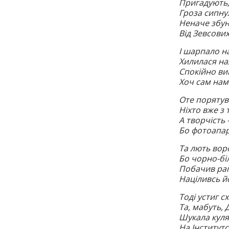
Пригадують,
Гроза сипну
Неначе збун
Від Зевсови
І шарпало на
Хилилася на
Спокійно вий
Хоч сам намо
Оте порятува
Ніхто вже з 
А творчість 
Бо фотоапара
Та лють вор
Бо чорно-біл
Побачив рап
Націливсь й
Тоді устиг с
Та, мабуть, 
Шукала куля
На Інститутс