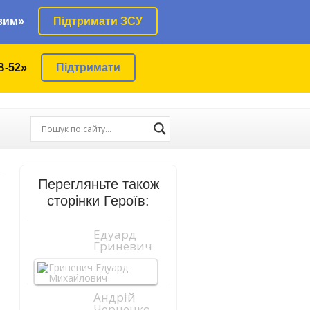
вим»
Підтримати ЗСУ
В-52»
Підтримати
Перегляньте також
сторінки Героїв:
Едуард
Гриневич
Андрій
Черненко