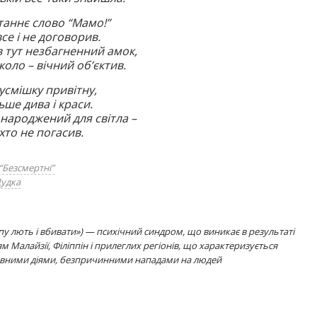
станнє слово “Мамо!”
все і не договорив.
 тут незбагненний амок,
оло – вічний об’єктив.
усмішку привітну,
ьше дива і краси.
 народжений для світла –
хто не погасив.
“Безсмертні”
Дудка
іпу лють і вбивати») — психічний синдром, що виникає в результаті
м Малайзії, Філіппін і прилеглих регіонів, що характеризується
ивними діями, безпричинними нападами на людей