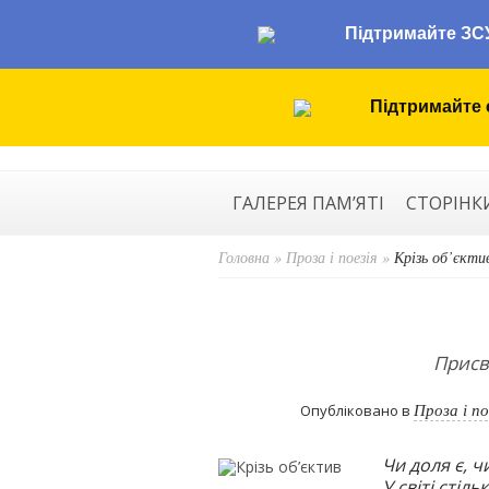
Підтримайте ЗС
Підтримайте 
ГАЛЕРЕЯ ПАМ’ЯТІ
СТОРІНК
Головна
»
Проза і поезія
»
Крізь об’єкти
Присв
Проза і по
Опубліковано в
Чи доля є, ч
У світі стіл