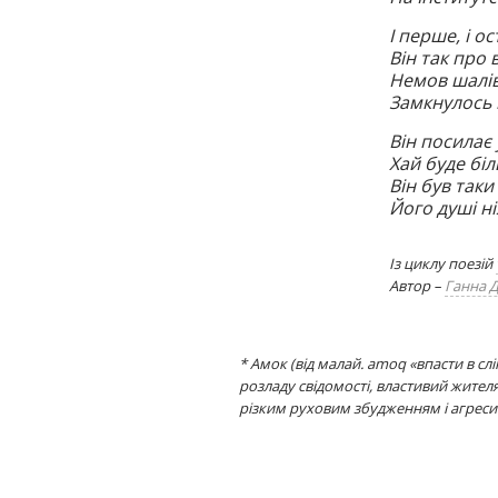
І перше, і о
Він так про 
Немов шалів
Замкнулось к
Він посилає 
Хай буде біл
Він був таки
Його душі ні
Із циклу поезій
Автор –
Ганна 
* Амок (від малай. amoq «впасти в сл
розладу свідомості, властивий жителя
різким руховим збудженням і агрес