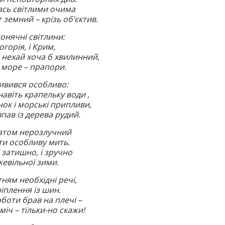
сь світлими очима
т земний – крізь об’єктив.
сонячні світлини:
огорія, і Крим,
, нехай хоча б хвилинний,
і море – прапори.
ивився особливо:
авіть крапельку води ,
ок і морські припливи,
пав із дерева рудий.
атом нерозлучний
и особливу мить.
і затишно, і зручно
евільної зими.
ням необхідні речі,
ріплення із шин.
урботи брав на плечі –
іч – тільки-но скажи!