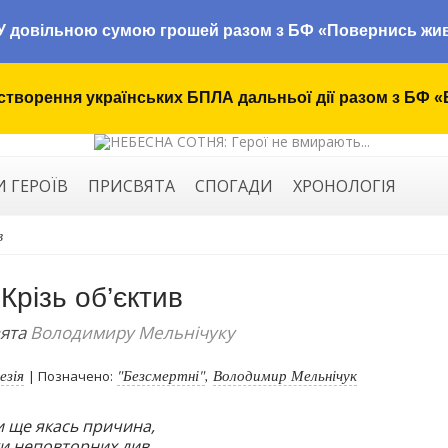
У довільною сумою грошей разом з БФ «Повернись жи
створення українських БПЛА дальньої дії разом з БФ «
И ГЕРОЇВ
ПРИСВЯТА
СПОГАДИ
ХРОНОЛОГІЯ
в
Крізь об’єктив
ята
Володимиру Мельнічуку
езія
"Безсмертні"
,
Володимир Мельнічук
| Позначено:
и ще якась причина,
ьки неповторних див.