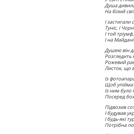
Душа дивила
На білий сві
І застигали 
Туніс, і Чорн
І той тріумф
І на Майдан
Душею він д
Розгледить н
Рожевий ран
Листок, що в
Із фотоапар
Щоб упіймат
Із ним було 
Посеред бож
Підвозив сот
І будував ук
І будь-які т
Потрібна пом