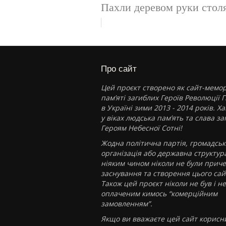
Пахли деревом руки стол
Про сайт
Цей проєкт створено як сайт-мемор
пам’яті загиблих Героїв Революції Г
в Україні зими 2013 - 2014 років. Х
у віках людська пам’ять та слава з
Героям Небесної Сотні!
Жодна політична партія, громадськ
організація або державна структур
ніяким чином ніколи не були приче
заснування та створення цього сай
Також цей проєкт ніколи не був і не
оплаченим кимось “комерційним
замовленням”.
Якщо ви вважаєте цей сайт корисн