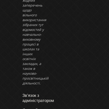
жодних
заперечень
щодо
вільного
використання
зібраних тут
відомостей у
навчально-
виховному
процесі в
школах та
інших
освітніх
закладах, а
також в
науково-
просвітницькій
діяльності.
Зв’язок з
адміністратором