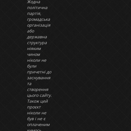
Жодна
політична
партія,
громадська
організація
або
державна
структура
ніяким
чином
ніколи не
були
причетні до
заснування
та
створення
цього сайту.
Також цей
проєкт
ніколи не
був і не є
оплаченим
кимось