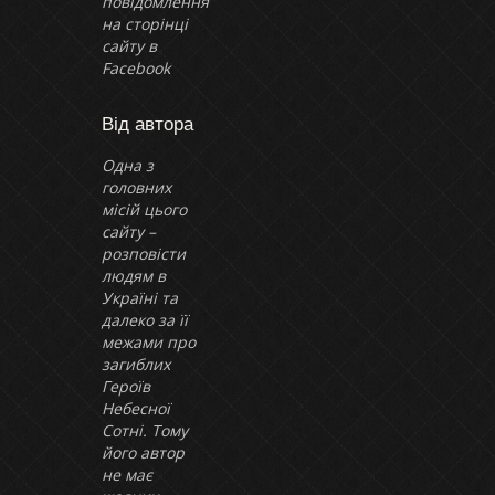
повідомлення
на
сторінці
сайту в
Facebook
Від автора
Одна з
головних
місій цього
сайту –
розповісти
людям в
Україні та
далеко за її
межами про
загиблих
Героїв
Небесної
Сотні. Тому
його автор
не має