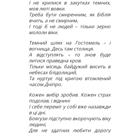
І не крилися в закутках темних,
мов люті вовки.
Треба бути смиренним, як Біблія
вчить, а не смирним,
І тоді б не людей – тільки зерно
мололи віки.
Темний шлях на Гостомель – і
вогнища. Десь там столиця.
А відступлять – то знов буде
литися праведна кров.
Тільки місяць байдужий висить в
небесах блідолиций,
Та нуртує під кригою втомлений
часом Дніпро.
Кожен вибір зробив. Кожен страх
подолав, і віднині
І себе переміг у собі вже назавжди
в ці дні.
Боягузи підступно вкорочують віку
людині,
Для не здатних любити дорогу