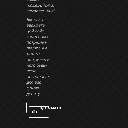
“комерційним
замовленням”.
Якщо ви
вважаєте
цей сайт
корисним і
потрібним
людям, ви
можете
підтримати
його будь-
якою
незначною
для вас
сумою
донату.
Підтримати
сайт