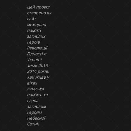
Цей проєкт
створено як
сайт-
меморіал
пам’яті
загиблих
Героїв
Революції
Гідності в
Україні
зими 2013 -
2014 років.
Хай живе у
віках
людська
пам’ять та
слава
загиблим
Героям
Небесної
Сотні!