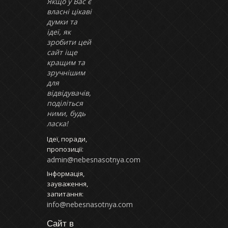
Якщо у Вас є
власні цікаві
думки та
ідеї, як
зробити цей
сайт іще
кращим та
зручнішим
для
відвідувачів,
поділіться
ними, будь
ласка!
Ідеї, поради,
пропозиції:
admin@nebesnasotnya.com
Інформація,
зауваження,
запитання:
info@nebesnasotnya.com
Сайт в