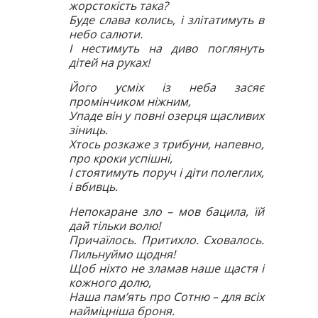
жорстокість така?
Буде слава колись, і злітатимуть в
небо салюти.
І нестимуть на диво поглянуть
дітей на руках!
Його усміх із неба засяє
промінчиком ніжним,
Упаде він у повні озерця щасливих
зіниць.
Хтось розкаже з трибуни, напевно,
про кроки успішні,
І стоятимуть поруч і діти полеглих,
і вбивць.
Непокаране зло – мов бацила, їй
дай тільки волю!
Причаїлось. Притихло. Сховалось.
Пильнуймо щодня!
Щоб ніхто не зламав наше щастя і
кожного долю,
Наша пам’ять про Сотню – для всіх
найміцніша броня.