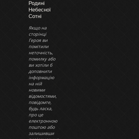
Родині
Небесної
Сотні
Якщо на
сторінці
Героя ви
помітили
неточність,
помилку або
ви хотіли б
доповнити
інформацію
на ній
новими
відомостями,
повідомте,
будь ласка,
про це
електронною
поштою або
залишивши