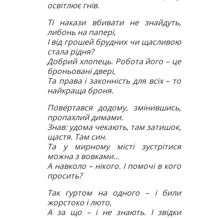
освітлює гнів.
Ті накази вбивати не знайдуть,
либонь на папері,
І від грошей брудних чи щасливою
стала рідня?
Добрий хлопець. Робота його – це
броньовані двері,
Та права і законність для всіх – то
найкраща броня.
Повертався додому, змінившись,
пропахлий димами.
Знав: удома чекають, там затишок,
щастя. Там син.
Та у мирному місті зустрітися
можна з вовками…
А навколо – нікого. І помочі в кого
просить?
Так гуртом на одного – і били
жорстоко і люто,
А за що – і не знають. І звідки