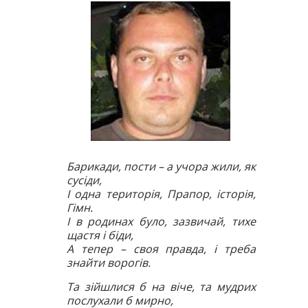
Барикади, пости – а учора жили, як
сусіди,
І одна територія, Прапор, історія,
Гімн.
І в родинах було, зазвичай, тихе
щастя і біди,
А тепер – своя правда, і треба
знайти ворогів.
Та зійшлися б на віче, та мудрих
послухали б мирно,