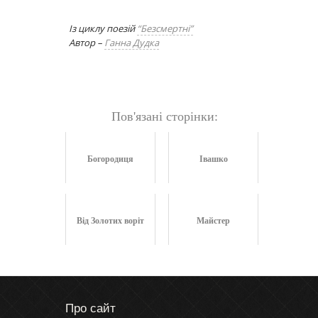
Із циклу поезій
“Безсмертні”
Автор –
Ганна Дудка
Пов'язані сторінки:
Богородиця
Івашко
Від Золотих воріт
Майстер
Про сайт